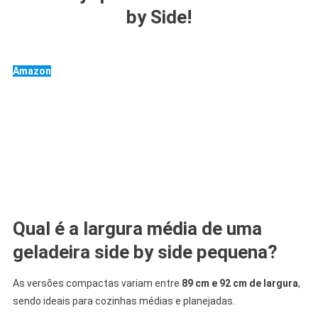
by Side!
Amazon
Mercado Livre
.
.
FAQ – Geladeira Side by Side Medidas
Pequenas As Melhores
Qual é a largura média de uma
geladeira side by side pequena?
As versões compactas variam entre
89 cm e 92 cm de largura
,
sendo ideais para cozinhas médias e planejadas.