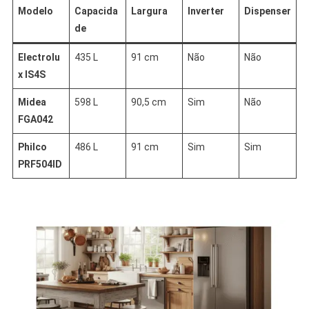
Modelo
Capacida
Largura
Inverter
Dispenser
de
Electrolu
435 L
91 cm
Não
Não
x IS4S
Midea
598 L
90,5 cm
Sim
Não
FGA042
Philco
486 L
91 cm
Sim
Sim
PRF504ID
.