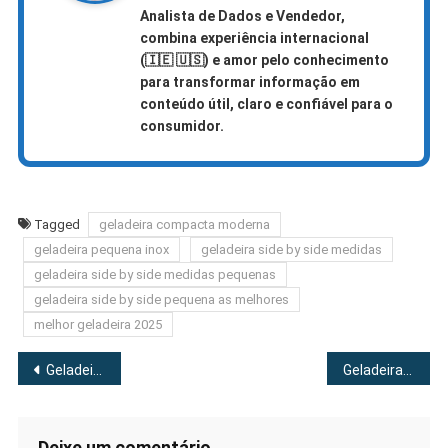
Analista de Dados e Vendedor,
combina experiência internacional
(🇮🇪 🇺🇸)
e amor pelo conhecimento
para transformar informação em
conteúdo útil, claro e confiável para o
consumidor.
Tagged
geladeira compacta moderna
geladeira pequena inox
geladeira side by side medidas
geladeira side by side medidas pequenas
geladeira side by side pequena as melhores
melhor geladeira 2025
Navegação
Geladeira side by side Samsung As Melhores [2025]
Geladeira Side by Side Medidas Grandes As Melhores [2025]
de
Deixe um comentário