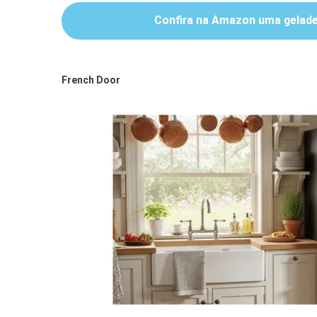
Confira na Amazon uma geladei
.
French Door