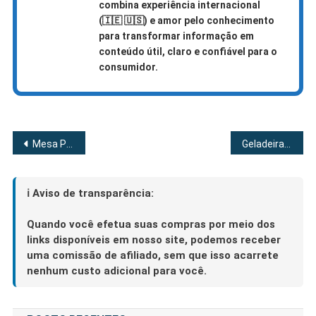
combina experiência internacional
(🇮🇪 🇺🇸)
e amor pelo conhecimento
para transformar informação em
conteúdo útil, claro e confiável para o
consumidor.
Navegação
Mesa Posta: Como fazer + 3 Inspirações Para Transformar Suas Refeições!
Geladeira inverse melhora a experiência de uso?
de
Post
ℹ️ Aviso de transparência:
Quando você efetua suas compras por meio dos
links disponíveis em nosso site, podemos receber
uma comissão de afiliado, sem que isso acarrete
nenhum custo adicional para você.