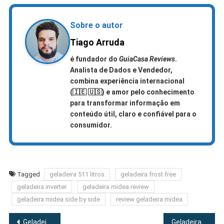
Sobre o autor
Tiago Arruda
é fundador do
GuiaCasa Reviews
.
Analista de Dados e Vendedor,
combina experiência internacional
(🇮🇪 🇺🇸)
e amor pelo conhecimento
para transformar informação em
conteúdo útil, claro e confiável para o
consumidor.
Tagged
geladeira 511 litros
geladeira frost free
geladeira inverter
geladeira midea review
geladeira midea side by side
review geladeira midea
Navegação
Geladeira Midea Pequena As Melhores E Mais Vendidas [2025]
Geladeira Midea 347 litros Para Cozinha Pequena [2025]