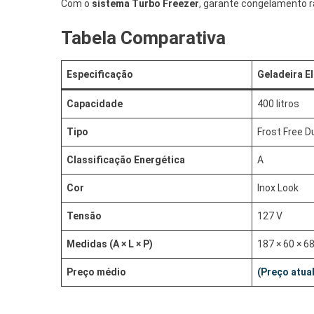
Com o
sistema Turbo Freezer
, garante congelamento r
Tabela Comparativa
Especificação
Geladeira E
Capacidade
400 litros
Tipo
Frost Free D
Classificação Energética
A
Cor
Inox Look
Tensão
127 V
Medidas (A × L × P)
187 × 60 × 6
Preço médio
(Preço atual
.