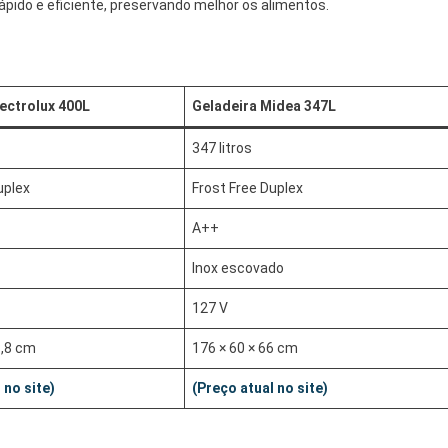
ápido e eficiente, preservando melhor os alimentos.
lectrolux 400L
Geladeira Midea 347L
347 litros
uplex
Frost Free Duplex
A++
Inox escovado
127 V
8,8 cm
176 × 60 × 66 cm
 no site)
(Preço atual no site)