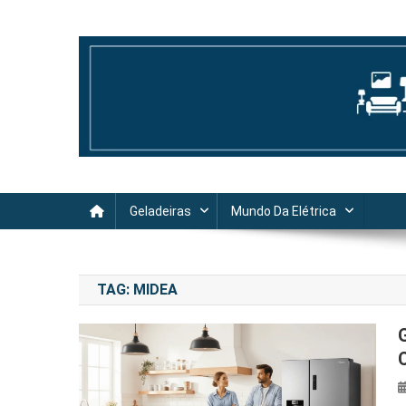
Skip
to
content
Guia Casa Reviews
Geladeiras
Mundo Da Elétrica
TAG:
MIDEA