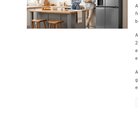
A
f
b
A
2
e
e
A
g
e