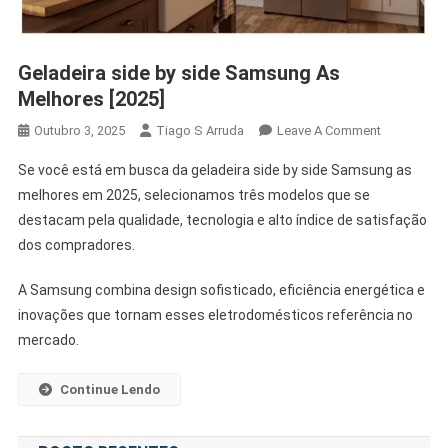
Geladeira side by side Samsung As
Melhores [2025]
On
Outubro 3, 2025
Tiago S Arruda
Leave A Comment
Geladeira
Se você está em busca da geladeira side by side Samsung as
Side
melhores em 2025, selecionamos três modelos que se
By
destacam pela qualidade, tecnologia e alto índice de satisfação
Side
dos compradores.
Samsung
As
A Samsung combina design sofisticado, eficiência energética e
Melhores
[2025]
inovações que tornam esses eletrodomésticos referência no
mercado.
Continue Lendo